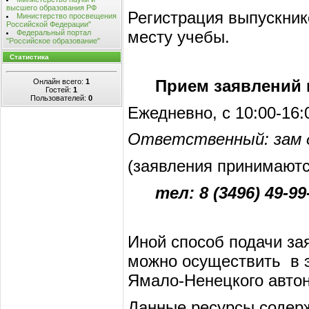
высшего образования РФ
Регистрация выпускник
Министерство просвещения
Российской Федерации"
месту учебы.
Федеральный портал
"Российское образование"
Статистика
Прием заявлений н
Онлайн всего:
1
Гостей:
1
Пользователей:
0
Ежедневно, с 10:00-16:
Ответственный: зам д
(заявления принимают
тел: 8 (3496) 49-99
Иной способ подачи за
можно осуществить в э
Ямало-Ненецкого автон
Данные ресурсы содерж