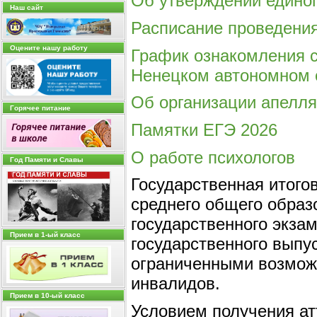
Об утверждении единог
Наш сайт
Расписание проведения
Оцените нашу работу
График ознакомления с
Ненецком автономном о
Об организации апелл
Горячее питание
Памятки ЕГЭ 2026
О работе психологов
Год Памяти и Cлавы
Государственная итого
среднего общего образ
государственного экзам
Прием в 1-ый класс
государственного выпус
ограниченными возможн
инвалидов.
Прием в 10-ый класс
Условием получения ат