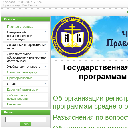
Суббота, 08.08.2026, 23:24
Приветствую Вас
Гость
Меню сайта
Главная страница
Сведения об
Ч
образовательной
организации
Прав
Локальные и нормативные
акты
Дополнительное
образование и внеурочная
деятельность
Государственна
Учебная деятельность
Отдел охраны труда
программам 
Профориентация
О нас
Взрослый разговор о ...
Добровольные
Об организации регист
пожертвования
программам среднего о
Вакансии
Поиск
Разъяснения по вопрос