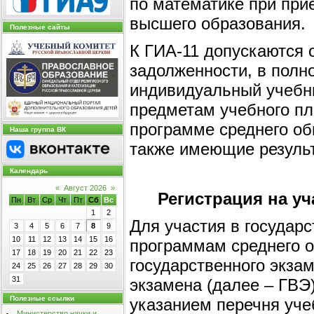
по математике при при
высшего образования.
Полезные сайты
К ГИА-11 допускаются
задолженности, в пол
индивидуальный учебн
предметам учебного пл
программе среднего об
Наша группа ВК
также имеющие результа
Календарь
«
Август 2026
»
Регистрация на уч
Пн
Вт
Ср
Чт
Пт
Сб
Вс
1
2
Для участия в государ
3
4
5
6
7
8
9
10
11
12
13
14
15
16
программам среднего о
17
18
19
20
21
22
23
государственного экзам
24
25
26
27
28
29
30
31
экзамена (далее – ГВЭ
Полезные ссылки
указанием перечня уч
Министерство науки и