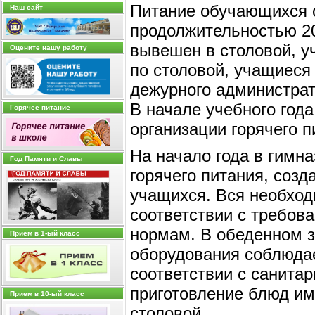
Питание обучающихся о
Наш сайт
продолжительностью 20
вывешен в столовой, у
Оцените нашу работу
по столовой, учащиеся 
дежурного администрат
В начале учебного год
Горячее питание
организации горячего 
На начало года в гимн
Год Памяти и Cлавы
горячего питания, созд
учащихся. Вся необход
соответствии с требов
нормам. В обеденном з
Прием в 1-ый класс
оборудования соблюдае
соответствии с санита
приготовление блюд им
Прием в 10-ый класс
столовой.