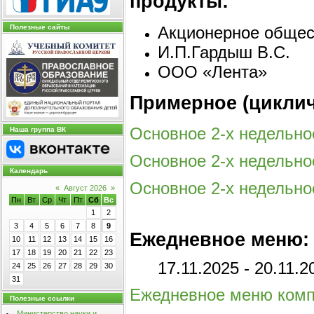
продукты:
Акционерное общес
Полезные сайты
И.П.Гардыш В.С.
ООО «Лента»
Примерное (цикли
Основное 2-х недельно
Наша группа ВК
Основное 2-х недельно
Календарь
Основное 2-х недельно
«
Август 2026
»
Пн
Вт
Ср
Чт
Пт
Сб
Вс
1
2
3
4
5
6
7
8
9
Ежедневное меню:
10
11
12
13
14
15
16
17
18
19
20
21
22
23
17.11.2025 - 20.11.2
24
25
26
27
28
29
30
31
Ежедневное меню компл
Полезные ссылки
Министерство науки и