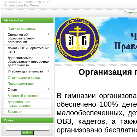
Воскресенье, 09.08.2026, 19:07
Приветствую Вас
Гость
Главна
Меню сайта
Главная страница
Сведения об
Ч
образовательной
организации
Прав
Локальные и нормативные
акты
Дополнительное
образование и внеурочная
деятельность
Организация 
Учебная деятельность
Отдел охраны труда
Профориентация
О нас
В гимназии организова
Взрослый разговор о ...
обеспечено 100% дете
Добровольные
пожертвования
малообеспеченных, де
Вакансии
ОВЗ, кадетов, а такж
Поиск
организовано бесплатн