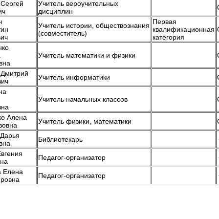
 Сергей
Учитель вероучительных
ич
дисциплин
ч
Первая
Учитель истории, обществознания
тин
квалификационная
(совместитель)
вич
категория
нко
а
Учитель математики и физики
вна
 Дмитрий
Учитель информатики
вич
на
Учитель начальных классов
вна
ко Алена
Учитель физики, математики
вовна
 Дарья
Библиотекарь
вна
Евгения
Педагог-организатор
на
 Елена
Педагог-организатор
ровна