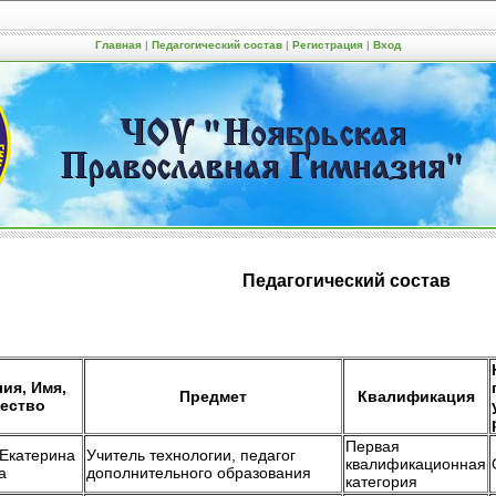
Главная
|
Педагогический состав
|
Регистрация
|
Вход
ЧОУ "Ноябрьская
Православная Гимназия"
Педагогический состав
ия, Имя,
Предмет
Квалификация
ество
Первая
 Екатерина
Учитель технологии, педагог
квалификационная
а
дополнительного образования
категория