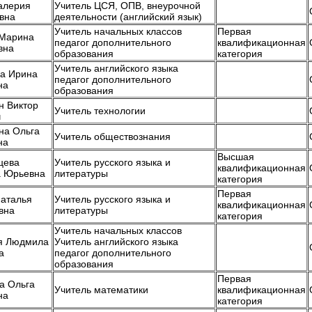
алерия
Учитель ЦСЯ, ОПВ, внеурочной
вна
деятельности (английский язык)
Учитель начальных классов
Первая
Марина
педагог дополнительного
квалификационная
вна
образования
категория
Учитель английского языка
а Ирина
педагог дополнительного
на
образования
н Виктор
Учитель технологии
ч
на Ольга
Учитель обществознания
на
Высшая
цева
Учитель русского языка и
квалификационная
 Юрьевна
литературы
категория
Первая
Наталья
Учитель русского языка и
квалификационная
вна
литературы
категория
Учитель начальных классов
я Людмила
Учитель английского языка
а
педагог дополнительного
образования
Первая
а Ольга
Учитель математики
квалификационная
на
категория