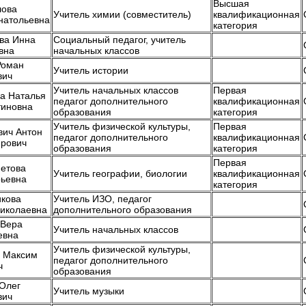
Высшая
лова
Учитель химии (совместитель)
квалификационная
натольевна
категория
ва Инна
Социальный педагог, учитель
вна
начальных классов
Роман
Учитель истории
вич
Учитель начальных классов
Первая
а Наталья
педагог дополнительного
квалификационная
тиновна
образования
категория
Учитель физической культуры,
Первая
вич Антон
педагог дополнительного
квалификационная
рович
образования
категория
Первая
етова
Учитель географии, биологии
квалификационная
ьевна
категория
кова
Учитель ИЗО, педагог
иколаевна
дополнительного образования
 Вера
Учитель начальных классов
евна
Учитель физической культуры,
 Максим
педагог дополнительного
ч
образования
Олег
Учитель музыки
вич