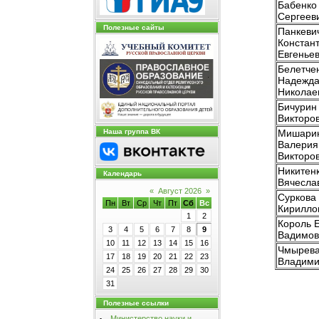
Бабенко
Сергеев
Полезные сайты
Панкеви
Констан
Евгенье
Белетче
Надежд
Николае
Бичурин
Викторо
Мишари
Наша группа ВК
Валерия
Викторо
Никитен
Календарь
Вячесла
«
Август 2026
»
Суркова
Пн
Вт
Ср
Чт
Пт
Сб
Вс
Кирилло
1
2
Король 
3
4
5
6
7
8
9
Вадимов
10
11
12
13
14
15
16
Чмырева
17
18
19
20
21
22
23
Владими
24
25
26
27
28
29
30
31
Полезные ссылки
Министерство науки и