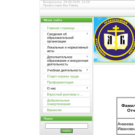
Воскресенье, 09.08.2026, 13:28
Приветствую Вас
Гость
Меню сайта
Главная страница
Сведения об
образовательной
организации
Локальные и нормативные
акты
Дополнительное
образование и внеурочная
деятельность
Учебная деятельность
Отдел охраны труда
Профориентация
О нас
Взрослый разговор о ...
Добровольные
пожертвования
Фамил
Отч
Вакансии
Поиск
Ачкеева
Ивановн