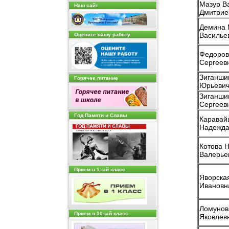
Мазур В
Наш сайт
Дмитрие
Демина 
Василье
Оцените нашу работу
Федоров
Сергеев
Зиганши
Горячее питание
Юрьеви
Зиганши
Сергеев
Год Памяти и Cлавы
Каравай
Надежда
Котова 
Валерье
Прием в 1-ый класс
Яворска
Ивановн
Ломунов
Прием в 10-ый класс
Яковлев