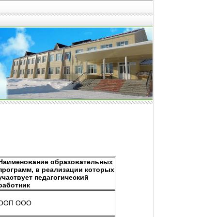
Наименование образовательных
программ, в реализации которых
участвует педагогический
работник
ООП ООО