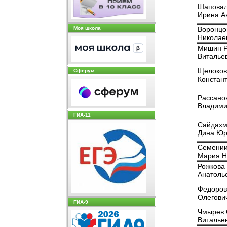
Шапова
Ирина А
Воронцо
Моя школа
Николае
Мишин 
Виталье
Щелоков
Сферум
Констан
Рассано
Владими
ГИА-11
Сайдахм
Дина Юр
Семении
Мария Н
Рожкова
Анатоль
Федоров
Олегови
ГИА-9
Чмырев 
Виталье