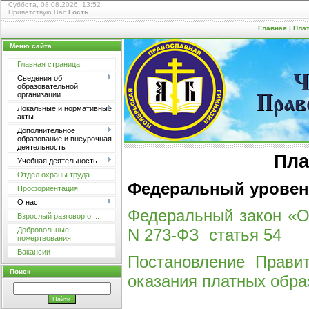
Суббота, 08.08.2026, 13:52
Приветствую Вас
Гость
Главная
|
Пла
Меню сайта
Главная страница
Сведения об
Ч
образовательной
организации
Прав
Локальные и нормативные
акты
Дополнительное
образование и внеурочная
деятельность
Пла
Учебная деятельность
Отдел охраны труда
Федеральный урове
Профориентация
О нас
Федеральный закон «О
Взрослый разговор о ...
N 273-ФЗ статья 54
Добровольные
пожертвования
Вакансии
Постановление Правит
Поиск
оказания платных обра