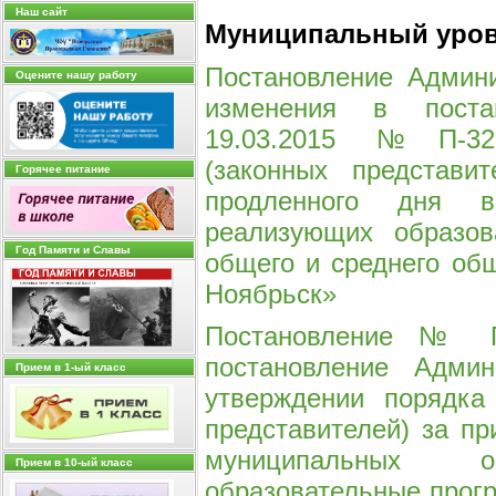
Наш сайт
Муниципальный уро
Постановление Админи
Оцените нашу работу
изменения в поста
19.03.2015 № П-328
(законных представ
Горячее питание
продленного дня в
реализующих образов
Год Памяти и Cлавы
общего и среднего об
Ноябрьск»
Постановление № П
постановление Адм
Прием в 1-ый класс
утверждении порядка
представителей) за пр
муниципальных о
Прием в 10-ый класс
образовательные прогр